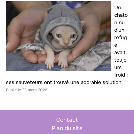
Un
chato
n nu
d’un
refug
e
avait
toujo
urs
froid :
ses sauveteurs ont trouvé une adorable solution
23 mars 2026
Contact
Plan du site