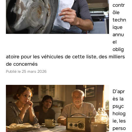
contr
ôle
techn
ique
annu
el
oblig
atoire pour les véhicules de cette liste, des milliers
de concernés
25 mars 2026
D’apr
ès la
psyc
holog
ie, les
perso