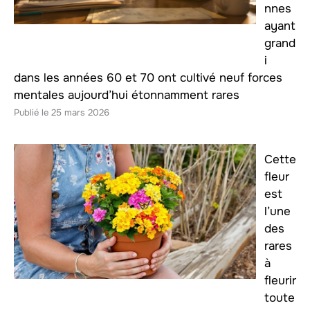
nnes
ayant
grand
i
dans les années 60 et 70 ont cultivé neuf forces
mentales aujourd’hui étonnamment rares
25 mars 2026
Cette
fleur
est
l’une
des
rares
à
fleurir
toute