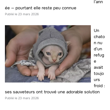
l’ann
ée — pourtant elle reste peu connue
23 mars 2026
Un
chato
n nu
d’un
refug
e
avait
toujo
urs
froid :
ses sauveteurs ont trouvé une adorable solution
23 mars 2026