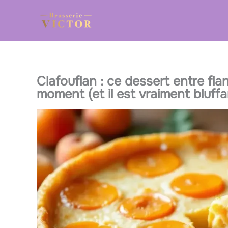
Aller
au
contenu
Clafouflan : ce dessert entre flan
moment (et il est vraiment bluffan