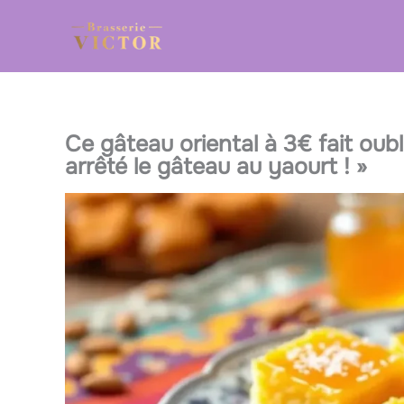
Aller
au
contenu
Ce gâteau oriental à 3€ fait oubli
arrêté le gâteau au yaourt ! »