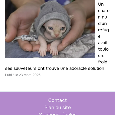
Un
chato
n nu
d’un
refug
e
avait
toujo
urs
froid :
ses sauveteurs ont trouvé une adorable solution
23 mars 2026
Contact
Plan du site
Mentions légales