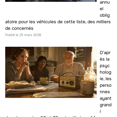
annu
el
oblig
atoire pour les véhicules de cette liste, des milliers
de concernés
25 mars 2026
D’apr
ès la
psyc
holog
ie, les
perso
nnes
ayant
grand
i