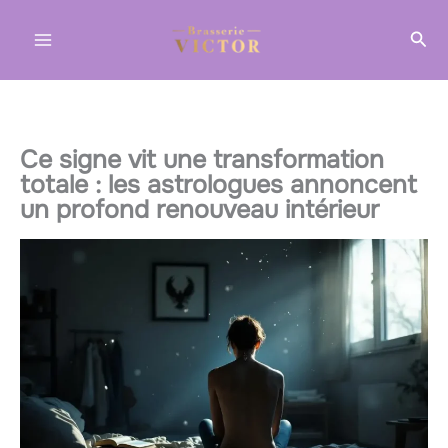
Aller
Rec
au
contenu
Ce signe vit une transformation
totale : les astrologues annoncent
un profond renouveau intérieur