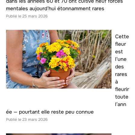
dans les années 60 et 70 ont cultivé neuf forces
mentales aujourd’hui étonnamment rares
25 mars 2026
Cette
fleur
est
l’une
des
rares
à
fleurir
toute
l’ann
ée — pourtant elle reste peu connue
23 mars 2026