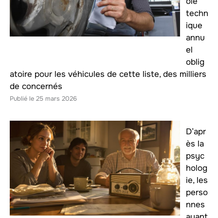
ôle
techn
ique
annu
el
oblig
atoire pour les véhicules de cette liste, des milliers
de concernés
25 mars 2026
D’apr
ès la
psyc
holog
ie, les
perso
nnes
ayant