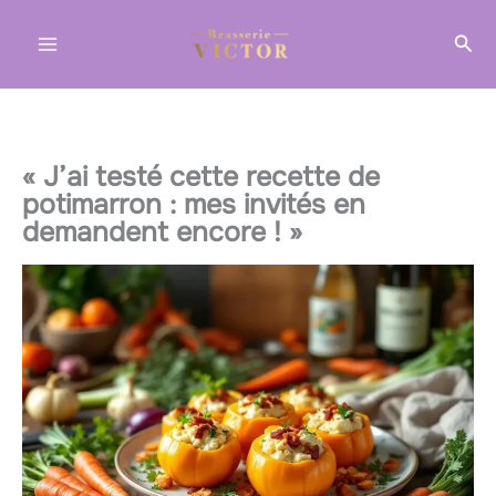
Aller
Rec
au
contenu
« J’ai testé cette recette de
potimarron : mes invités en
demandent encore ! »