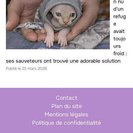
n nu
d’un
refug
e
avait
toujo
urs
froid :
ses sauveteurs ont trouvé une adorable solution
23 mars 2026
Contact
Plan du site
Mentions légales
Politique de confidentialité