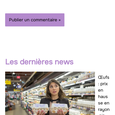
Les dernières news
Œufs
: prix
en
haus
se en
rayon