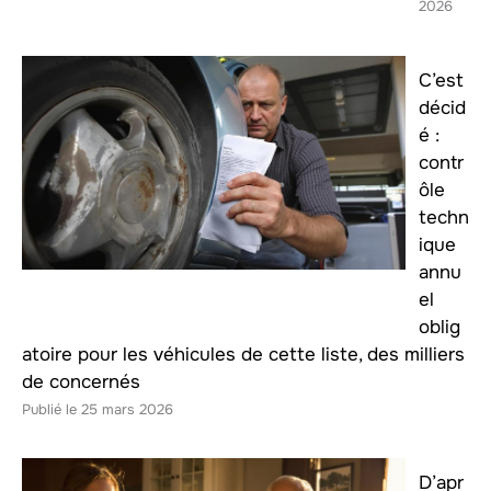
2026
C’est
décid
é :
contr
ôle
techn
ique
annu
el
oblig
atoire pour les véhicules de cette liste, des milliers
de concernés
25 mars 2026
D’apr