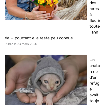
des
rares
à
fleurir
toute
l’ann
ée — pourtant elle reste peu connue
23 mars 2026
Un
chato
n nu
d’un
refug
e
avait
toujo