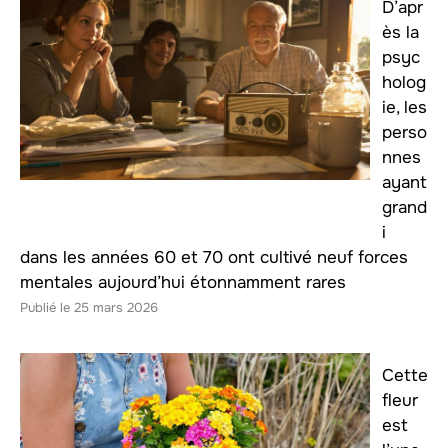
D’apr
ès la
psyc
holog
ie, les
perso
nnes
ayant
grand
i
dans les années 60 et 70 ont cultivé neuf forces
mentales aujourd’hui étonnamment rares
25 mars 2026
Cette
fleur
est