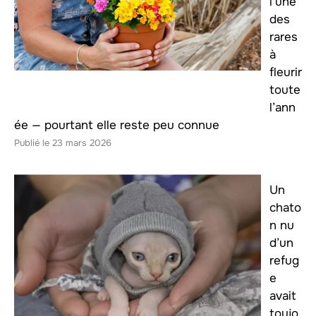
l’une
des
rares
à
fleurir
toute
l’ann
ée — pourtant elle reste peu connue
23 mars 2026
Un
chato
n nu
d’un
refug
e
avait
toujo