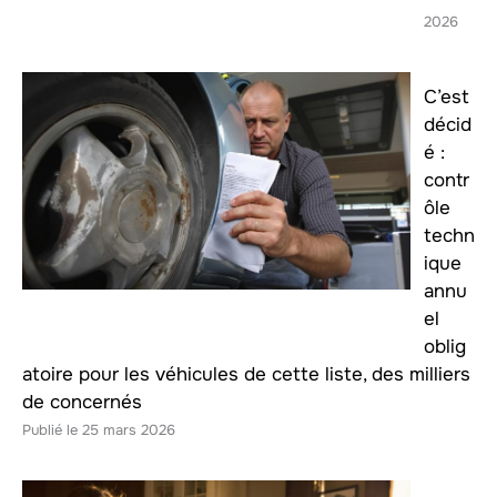
2026
C’est
décid
é :
contr
ôle
techn
ique
annu
el
oblig
atoire pour les véhicules de cette liste, des milliers
de concernés
25 mars 2026