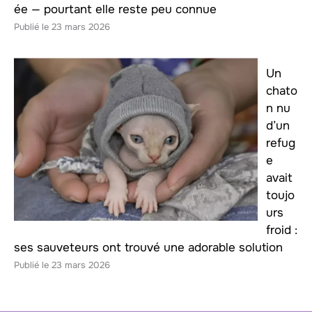
ée — pourtant elle reste peu connue
23 mars 2026
Un
chato
n nu
d’un
refug
e
avait
toujo
urs
froid :
ses sauveteurs ont trouvé une adorable solution
23 mars 2026