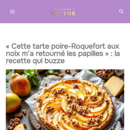
Aller
Rec
au
contenu
« Cette tarte poire-Roquefort aux
noix m’a retourné les papilles » : la
recette qui buzze